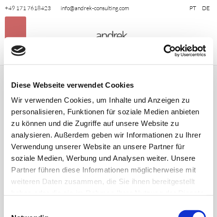
+49 171 7618423
info@andrek-consulting.com
PT
DE
Diese Webseite verwendet Cookies
Wir verwenden Cookies, um Inhalte und Anzeigen zu
personalisieren, Funktionen für soziale Medien anbieten
zu können und die Zugriffe auf unsere Website zu
analysieren. Außerdem geben wir Informationen zu Ihrer
Verwendung unserer Website an unsere Partner für
soziale Medien, Werbung und Analysen weiter. Unsere
Partner führen diese Informationen möglicherweise mit
weiteren Daten zusammen, die Sie ihnen bereitgestellt
haben oder die sie im Rahmen Ihrer Nutzung der Dienste
gesammelt haben. Sie geben Einwilligung zu unseren
Einwilligungsauswahl
Cookies, wenn Sie unsere Webseite weiterhin nutzen.